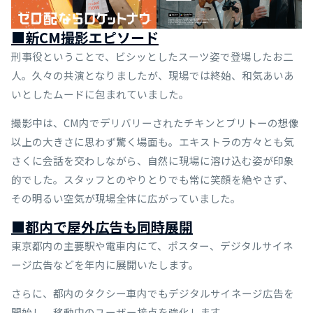
■新CM撮影エピソード
刑事役ということで、ビシッとしたスーツ姿で登場したお二
人。久々の共演となりましたが、現場では終始、和気あいあ
いとしたムードに包まれていました。
撮影中は、CM内でデリバリーされたチキンとブリトーの想像
以上の大きさに思わず驚く場面も。エキストラの方々とも気
さくに会話を交わしながら、自然に現場に溶け込む姿が印象
的でした。スタッフとのやりとりでも常に笑顔を絶やさず、
その明るい空気が現場全体に広がっていました。
■都内で屋外広告も同時展開
東京都内の主要駅や電車内にて、ポスター、デジタルサイネ
ージ広告などを年内に展開いたします。
さらに、都内のタクシー車内でもデジタルサイネージ広告を
開始し、移動中のユーザー接点を強化します。