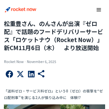
Skip
Main
to
Men
content
松重豊さん、のんさんが出演『ゼロ
配』で話題のフードデリバリーサービ
ス「ロケットナウ（Rocket Now）」
新CM11月6日（木） より放送開始
Rocket Now
·
November 6, 2025
「送料ゼロ・サービス料ゼロ」という0（ゼロ）の衝撃を“ゼ
ロ配刑事”を演じる2人が張り込み中に 体験!?