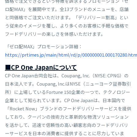
価格で注文できるという特徴を訴求するプロモーション「ゼ
ロ配MAX」を展開中です。全13ブランドのメニューを、店舗
と同価格でご注文いただけます。「デリバリー＝割高」とい
う従来のイメージを覆し、より多くのお客様に手軽な価格で
フードデリバリーの楽しさを体感いただけます。
「ゼロ配MAX」プロモーション詳細：
https://prtimes.jp/main/html/rd/p/000000001.000170280.htm
■CP One Japanについて
CP One Japan合同会社は、Coupang, Inc.（NYSE: CPNG）の
日本法人です。Coupang, Inc.はNYSE（ニューヨーク証券取引
所）に上場しているFortune 150企業の一つで、テクノロジー
企業として知られています。CP One Japanは、日本国内で
「Rocket Now」ブランドのフードデリバリーサービスを提供
しており、クーパンの技術力と革新的な物流ソリューション
を活かして、迅速で信頼性の高い顧客志向のフードデリバリ
ーサービスを日本の消費者に提供することに尽力していま