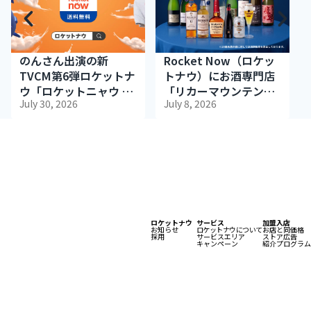
のんさん出演の新
Rocket Now（ロケッ
TVCM第6弾ロケットナ
トナウ）にお酒専門店
ウ「ロケットニャウ 自
「リカーマウンテン」
July 30, 2026
July 8, 2026
宅」篇 8月1日（土）よ
が出店
り放映開始
ロケットナウ
サービス
加盟入店
お知らせ
ロケットナウについて
お店と同価格
採用
サービスエリア
ストア広告
キャンペーン
紹介プログラム