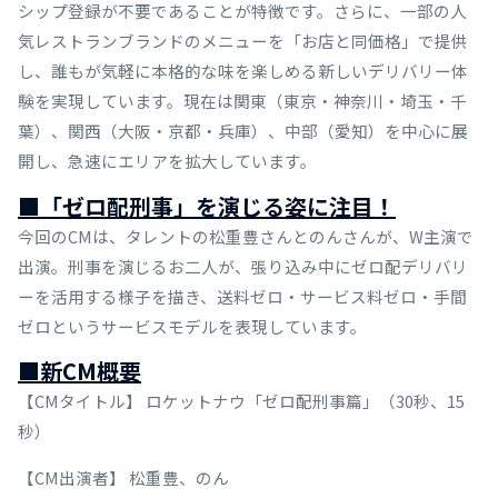
シップ登録が不要であることが特徴です。さらに、一部の人
気レストランブランドのメニューを「お店と同価格」で提供
し、誰もが気軽に本格的な味を楽しめる新しいデリバリー体
験を実現しています。現在は関東（東京・神奈川・埼玉・千
葉）、関西（大阪・京都・兵庫）、中部（愛知）を中心に展
開し、急速にエリアを拡大しています。
■「ゼロ配刑事」を演じる姿に注目！
今回のCMは、タレントの松重豊さんとのんさんが、W主演で
出演。刑事を演じるお二人が、張り込み中にゼロ配デリバリ
ーを活用する様子を描き、送料ゼロ・サービス料ゼロ・手間
ゼロというサービスモデルを表現しています。
■新CM概要
【CMタイトル】 ロケットナウ「ゼロ配刑事篇」（30秒、15
秒）
【CM出演者】 松重豊、のん