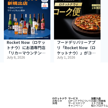
Rocket Now（ロケッ
フードデリバリーアプ
トナウ）にお酒専門店
リ「Rocket Now（ロ
「リカーマウンテン」
ケットナウ）」がコ
July 8, 2026
July 1, 2026
が出店
カ・コーラ、ドミノ・
ピザとのタイアップキ
ャンペーン「ロケット
ナウで夜コーク便」を
開始
ロケットナウ
サービス
加盟入店
お知らせ
ロケットナウについて
お店と同価格
採用
サービスエリア
ストア広告
キャンペーン
紹介プログラム