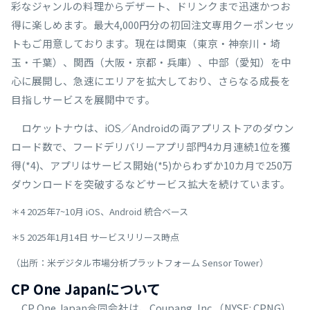
彩なジャンルの料理からデザート、ドリンクまで迅速かつお
得に楽しめます。最大4,000円分の初回注文専用クーポンセッ
トもご用意しております。現在は関東（東京・神奈川・埼
玉・千葉）、関西（大阪・京都・兵庫）、中部（愛知）を中
心に展開し、急速にエリアを拡大しており、さらなる成長を
目指しサービスを展開中です。
ロケットナウは、iOS／Androidの両アプリストアのダウン
ロード数で、フードデリバリーアプリ部門4カ月連続1位を獲
得(*4)、アプリはサービス開始(*5)からわずか10カ月で250万
ダウンロードを突破するなどサービス拡大を続けています。
＊4 2025年7~10月 iOS、Android 統合ベース
＊5 2025年1月14日 サービスリリース時点
（出所：米デジタル市場分析プラットフォーム Sensor Tower）
CP One Japanについて
CP One Japan合同会社は、Coupang, Inc.（NYSE: CPNG）