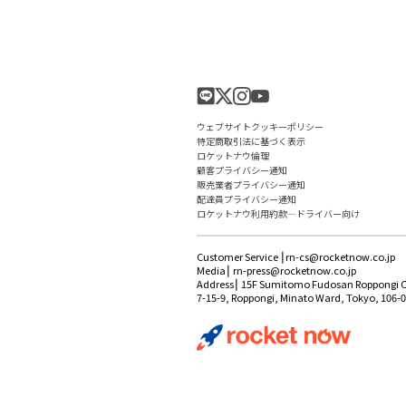
ウェブサイトクッキーポリシー
特定商取引法に基づく表示
ロケットナウ倫理
顧客プライバシー通知
販売業者プライバシー通知
配達員プライバシー通知
ロケットナウ利用約款―ドライバー向け
Customer Service ⎮rn-cs@rocketnow.co.jp
Media⎮ rn-press@rocketnow.co.jp
Address⎮ 15F Sumitomo Fudosan Roppongi C
7-15-9, Roppongi, Minato Ward, Tokyo,
106-