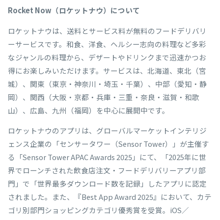
Rocket Now
（ロケットナウ）について
ロケットナウは、送料とサービス料が無料のフードデリバリ
ーサービスです。和食、洋食、ヘルシー志向の料理など多彩
なジャンルの料理から、デザートやドリンクまで迅速かつお
得にお楽しみいただけます。サービスは、北海道、東北（宮
城）、関東（東京・神奈川・埼玉・千葉）、中部（愛知・静
岡）、関西（大阪・京都・兵庫・三重・奈良・滋賀・和歌
山）、広島、九州（福岡）を中心に展開中です。
ロケットナウのアプリは、グローバルマーケットインテリジ
ェンス企業の「センサータワー（Sensor Tower）」が主催す
る「Sensor Tower APAC Awards 2025」にて、「2025年に世
界でローンチされた飲食店注文・フードデリバリーアプリ部
門」で「世界最多ダウンロード数を記録」したアプリに認定
されました。また、『Best App Award 2025』において、カテ
ゴリ別部門ショッピングカテゴリ優秀賞を受賞。iOS／