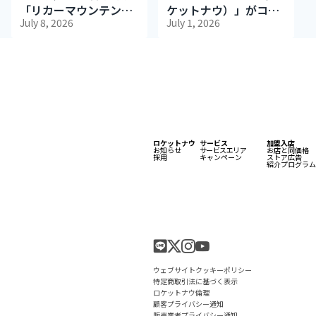
「リカーマウンテン」
ケットナウ）」がコ
July 8, 2026
July 1, 2026
が出店
カ・コーラ、ドミノ・
ピザとのタイアップキ
ャンペーン「ロケット
ナウで夜コーク便」を
開始
ロケットナウ
サービス
加盟入店
お知らせ
サービスエリア
お店と同価格
採用
キャンペーン
ストア広告
紹介プログラム
ウェブサイトクッキーポリシー
特定商取引法に基づく表示
ロケットナウ倫理
顧客プライバシー通知
販売業者プライバシー通知